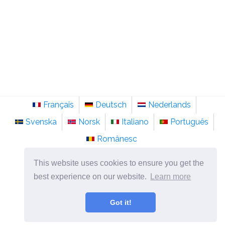
Français
Deutsch
Nederlands
Svenska
Norsk
Italiano
Português
Românesc
©
2026
sainte-anastasie.org
This website uses cookies to ensure you get the
Psychologie, philosophie et réflexion sur la vie.
best experience on our website.
Learn more
Got it!