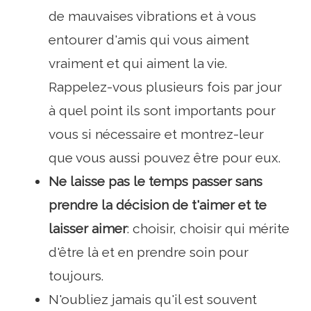
de mauvaises vibrations et à vous
entourer d'amis qui vous aiment
vraiment et qui aiment la vie.
Rappelez-vous plusieurs fois par jour
à quel point ils sont importants pour
vous si nécessaire et montrez-leur
que vous aussi pouvez être pour eux.
Ne laisse pas le temps passer sans
prendre la décision de t'aimer et te
laisser aimer
: choisir, choisir qui mérite
d'être là et en prendre soin pour
toujours.
N'oubliez jamais qu'il est souvent