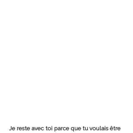
Je reste avec toi parce que tu voulais être