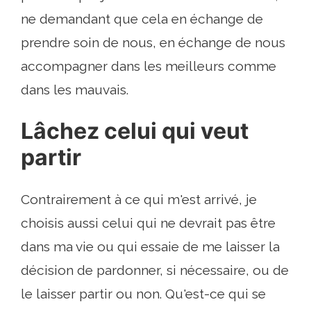
ne demandant que cela en échange de
prendre soin de nous, en échange de nous
accompagner dans les meilleurs comme
dans les mauvais.
Lâchez celui qui veut
partir
Contrairement à ce qui m'est arrivé, je
choisis aussi celui qui ne devrait pas être
dans ma vie ou qui essaie de me laisser la
décision de pardonner, si nécessaire, ou de
le laisser partir ou non. Qu'est-ce qui se