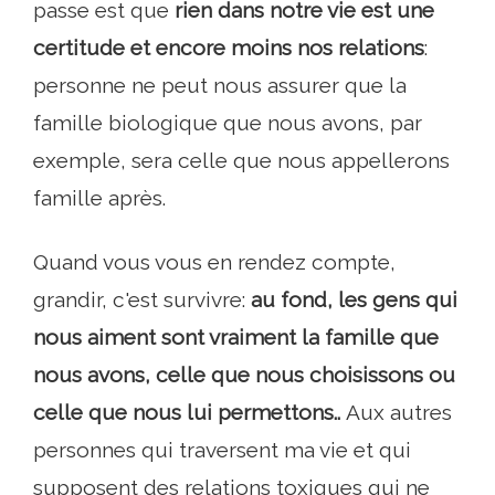
passe est que
rien dans notre vie est une
certitude et encore moins nos relations
:
personne ne peut nous assurer que la
famille biologique que nous avons, par
exemple, sera celle que nous appellerons
famille après.
Quand vous vous en rendez compte,
grandir, c'est survivre:
au fond, les gens qui
nous aiment sont vraiment la famille que
nous avons, celle que nous choisissons ou
celle que nous lui permettons..
Aux autres
personnes qui traversent ma vie et qui
supposent des relations toxiques qui ne