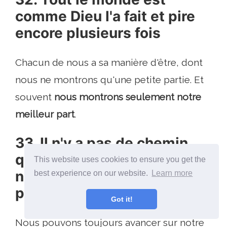
comme Dieu l'a fait et pire
encore plusieurs fois
Chacun de nous a sa manière d'être, dont
nous ne montrons qu'une petite partie. Et
souvent
nous montrons seulement notre
meilleur part
.
33. Il n'y a pas de chemin
qui ne se termine pas, car il
This website uses cookies to ensure you get the
ne s'oppose pas à la
best experience on our website.
Learn more
paresse et à l'oisiveté
Got it!
Nous pouvons toujours avancer sur notre