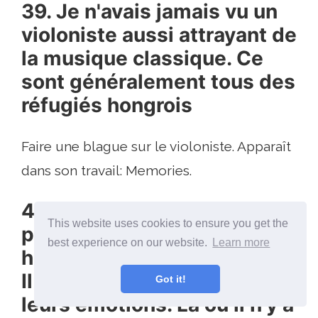
39. Je n'avais jamais vu un
violoniste aussi attrayant de
la musique classique. Ce
sont généralement tous des
réfugiés hongrois
Faire une blague sur le violoniste. Apparaît
dans son travail: Memories.
40. L'amour est l'émotion la
This website uses cookies to ensure you get the
plus complexe. Les êtres
best experience on our website.
Learn more
humains sont imprévisibles.
Il n'y a pas de logique dans
Got it!
leurs émotions. Là où il n'y a