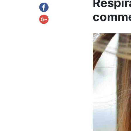
Respir
commen