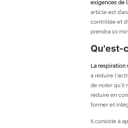
exigences de l
article est d’a
contrôlée et d
prendra 10 min
Qu'est-c
La respiration
à réduire l'act
de noter qu'il 
réduire en con
former et intég
Il consiste à a