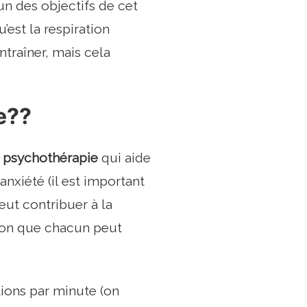
L’un des objectifs de cet
’est la respiration
traîner, mais cela
e??
n psychothérapie
qui aide
anxiété (il est important
eut contribuer à la
tion que chacun peut
ations par minute (on