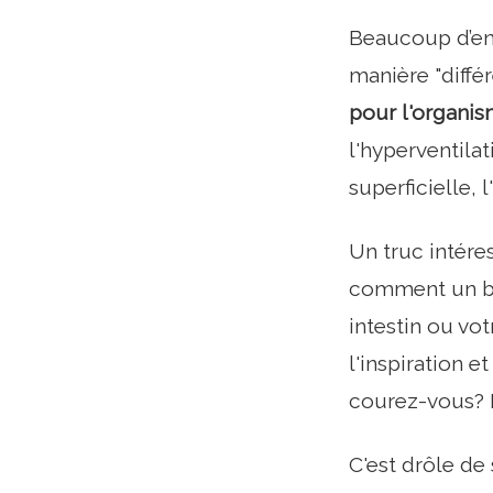
Beaucoup d’ent
manière "diffé
pour l'organi
l'hyperventilat
superficielle, l
Un truc intére
comment un béb
intestin ou vo
l'inspiration 
courez-vous? E
C'est drôle d