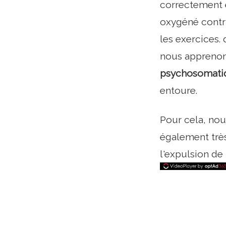
correctement e
oxygéné contri
les exercices. 
nous apprenon
psychosomatiq
entoure.
Pour cela, nou
également très
l'expulsion de l'