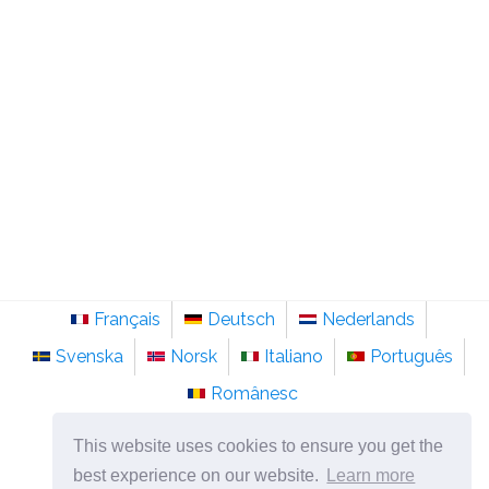
Français
Deutsch
Nederlands
Svenska
Norsk
Italiano
Português
Românesc
©
2026
sainte-anastasie.org
This website uses cookies to ensure you get the
Psychologie, philosophie et réflexion sur la vie.
best experience on our website.
Learn more