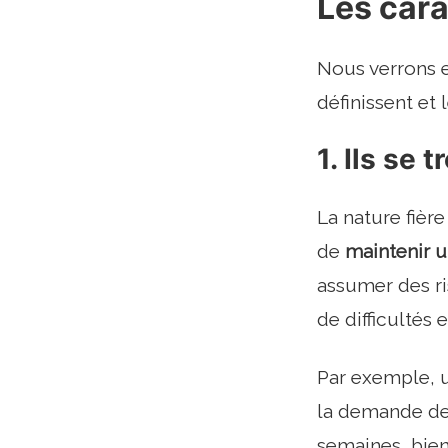
Les cara
Nous verrons e
définissent et 
1. Ils se 
La nature fière
de
maintenir u
assumer des ri
de difficultés 
Par exemple, u
la demande de 
semaines, bien q