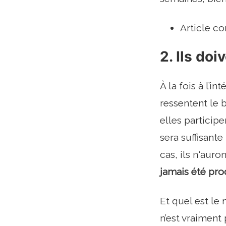
Article co
2. Ils doi
À la fois à l’i
ressentent le 
elles participe
sera suffisant
cas, ils n'aur
jamais été pro
Et quel est le
n’est vraiment