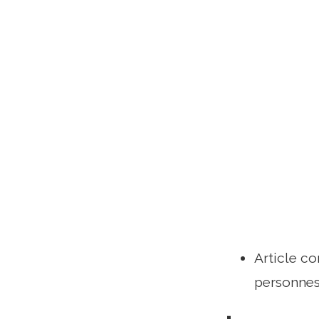
Article c
personne