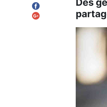
Des gen
partag