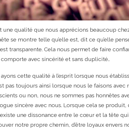
t une qualité que nous apprécions beaucoup chez
te se montre telle qu’elle est, dit ce qu’elle pens
est transparente. Cela nous permet de faire confian
 comporte avec sincérité et sans duplicité..
ayons cette qualité à l’esprit lorsque nous établi
n est pas toujours ainsi lorsque nous le faisons ave
scients ou non, nous ne sommes pas honnêtes a
logue sincère avec nous. Lorsque cela se produit,
il existe une dissonance entre le cœur et la tête q
rouver notre propre chemin, d’être loyaux envers