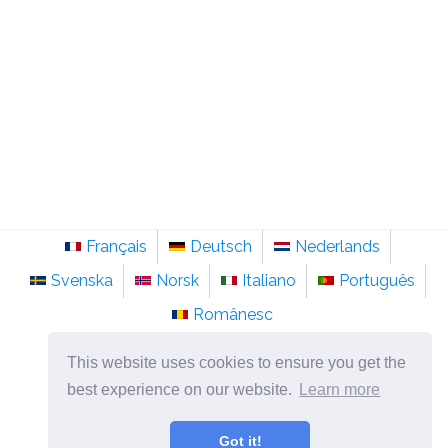
Français
Deutsch
Nederlands
Svenska
Norsk
Italiano
Português
Românesc
©
2026
sainte-anastasie.org
This website uses cookies to ensure you get the
Psychologie, philosophie et réflexion sur la vie.
best experience on our website.
Learn more
Got it!