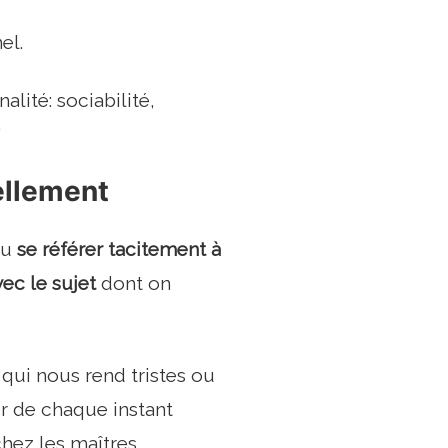
el.
alité: sociabilité,
"
iellement
ou
se référer tacitement à
ec le sujet
dont on
 qui nous rend tristes ou
er de chaque instant
chez les maîtres