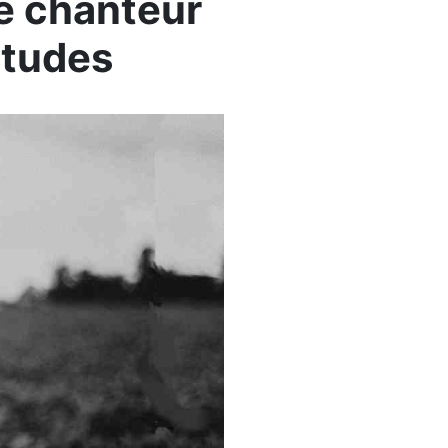
re chanteur
itudes