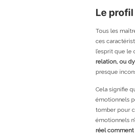
Le profi
Tous les maît
ces caractéris
l’esprit que l
relation, ou d
presque inco
Cela signifie 
émotionnels pe
tomber pour c
émotionnels n’e
réel comment i