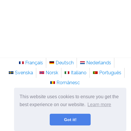
Français
Deutsch
Nederlands
Svenska
Norsk
Italiano
Português
Românesc
©
2026
sainte-anastasie.org
This website uses cookies to ensure you get the
Psychologie, philosophie et réflexion sur la vie.
best experience on our website.
Learn more
Got it!