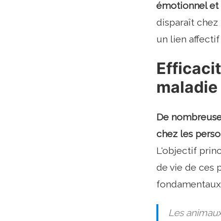
émotionnel e
disparaît chez
un lien affecti
Efficaci
maladie
De nombreuses 
chez les perso
L'objectif pri
de vie de ces 
fondamentaux: 
Les animaux