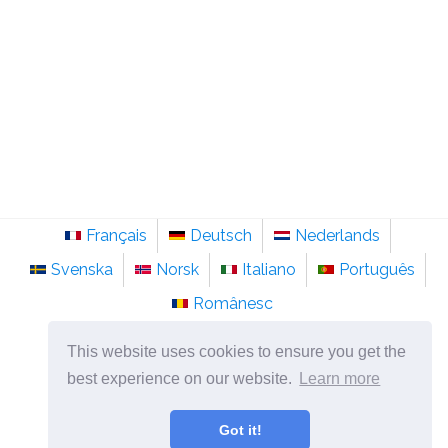
Français
Deutsch
Nederlands
Svenska
Norsk
Italiano
Português
Românesc
©
2026
sainte-anastasie.org
This website uses cookies to ensure you get the
Psychologie, philosophie et réflexion sur la vie.
best experience on our website.
Learn more
Got it!