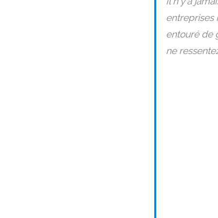
Il n'y a jam
entreprises 
entouré de 
ne ressentez