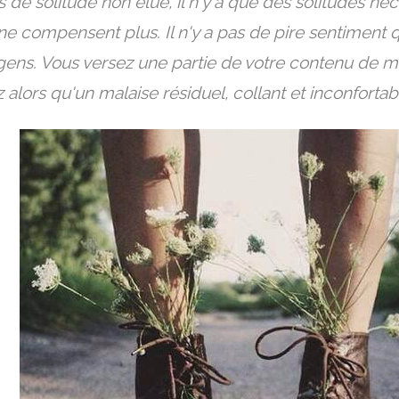
ais de solitude non élue, il n'y a que des solitudes né
ne compensent plus. Il n'y a pas de pire sentiment q
gens. Vous versez une partie de votre contenu de m
 alors qu'un malaise résiduel, collant et inconfortabl