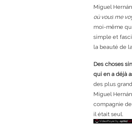
Miguel Hernánd
où vous me voy
moi-même quand
simple et fasci
la beauté de la 
Des choses sim
qui en a déjà 
des plus grande
Miguel Hernánd
compagnie de s
il était seul.