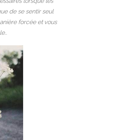
cessaires lorsque les
ue de se sentir seul
anière forcée et vous
e..