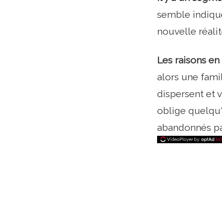
semble indique
nouvelle réali
Les raisons e
alors une famil
dispersent et v
oblige quelqu'
abandonnés pa