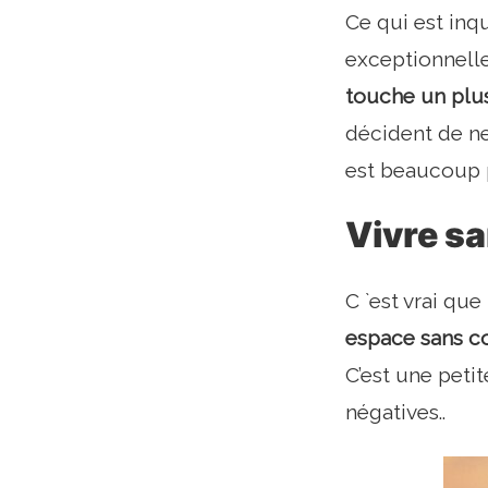
Ce qui est inqu
exceptionnelle
touche un plu
décident de ne
est beaucoup 
Vivre sa
C `est vrai que
espace sans co
C’est une peti
négatives..