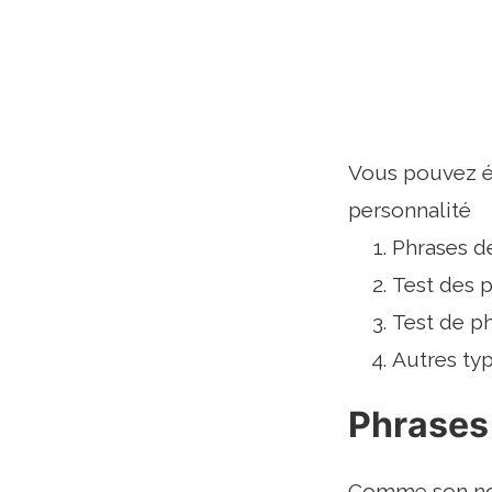
Vous pouvez ég
personnalité
Phrases d
Test des 
Test de p
Autres typ
Phrases
Comme son nom