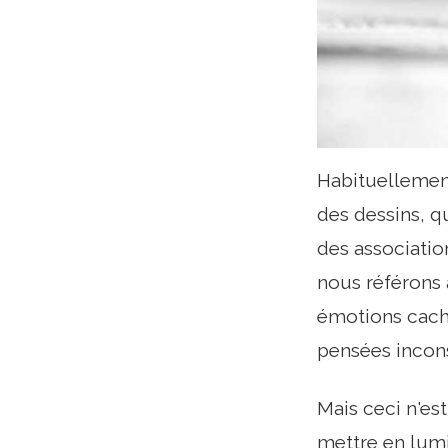
Habituellemen
des dessins, qu
des associatio
nous référons 
émotions caché
pensées incons
Mais ceci n'es
mettre en lum