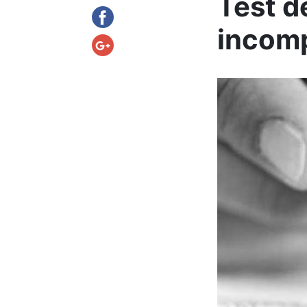
Test d
incomp