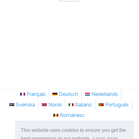
Français
Deutsch
Nederlands
Svenska
Norsk
Italiano
Português
Românesc
©
2026
sainte-anastasie.org
This website uses cookies to ensure you get the
Psychologie, philosophie et réflexion sur la vie.
best experience on our website.
Learn more