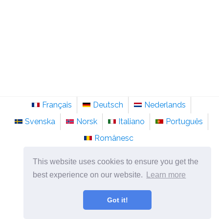
Français
Deutsch
Nederlands
Svenska
Norsk
Italiano
Português
Românesc
©
2026
sainte-anastasie.org
This website uses cookies to ensure you get the
Psychologie, philosophie et réflexion sur la vie.
best experience on our website.
Learn more
Got it!