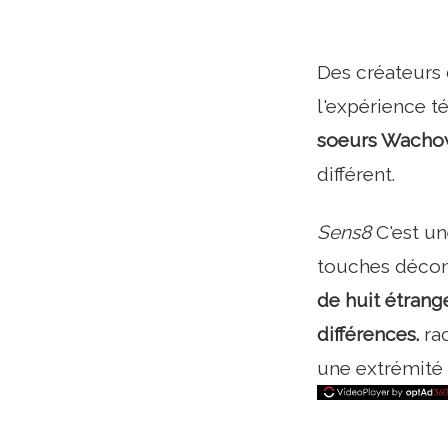
Des créateurs
l'expérience t
soeurs Wacho
différent.
Sens8
C'est un
touches déconc
de huit étran
différences.
ra
une extrémité