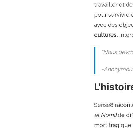
travailler et d
pour survivre e
avec des object
cultures,
inter
"Nous devrio
-Anonymou
L'histoi
Sense8 raconte
et Nomi)
de dif
mort tragique