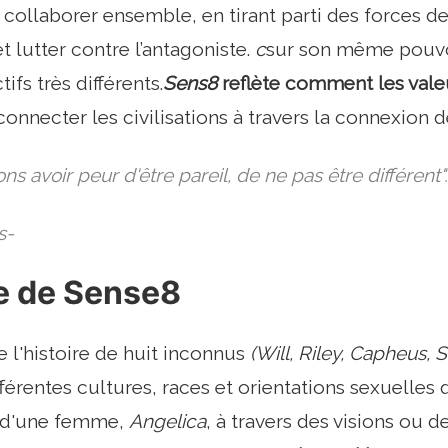
e collaborer ensemble, en tirant parti des forces d
t lutter contre l’antagoniste.
c
sur son même pouvo
ifs très différents.
Sens8
reflète comment les valeur
connecter les civilisations à travers la connexion d
ns avoir peur d'être pareil, de ne pas être différent".
s-
re de Sense8
 l'histoire de huit inconnus
(Will, Riley, Capheus, S
férentes cultures, races et orientations sexuelles q
 d'une femme,
Angelica
, à travers des visions ou de