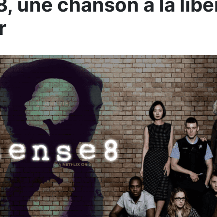
, une chanson à la liber
r