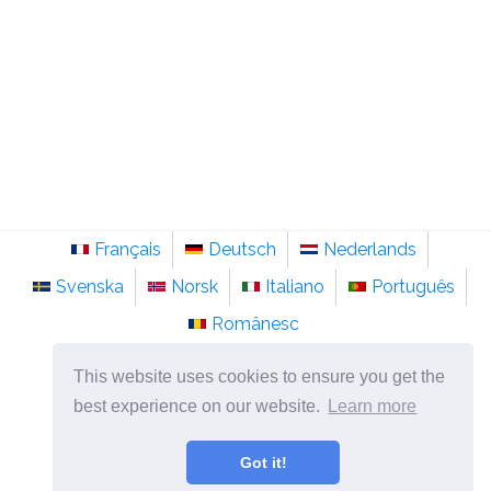
Français
Deutsch
Nederlands
Svenska
Norsk
Italiano
Português
Românesc
©
2026
sainte-anastasie.org
This website uses cookies to ensure you get the
Psychologie, philosophie et réflexion sur la vie.
best experience on our website.
Learn more
Got it!