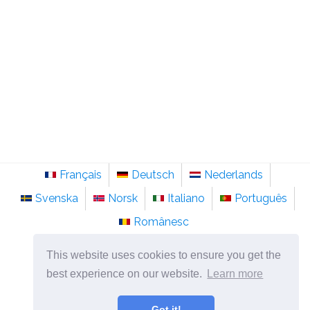
Français
Deutsch
Nederlands
Svenska
Norsk
Italiano
Português
Românesc
©
2026
sainte-anastasie.org
This website uses cookies to ensure you get the
Psychologie, philosophie et réflexion sur la vie.
best experience on our website.
Learn more
Got it!