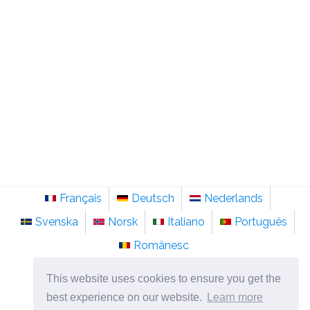
Français
Deutsch
Nederlands
Svenska
Norsk
Italiano
Português
Românesc
©
2026
sainte-anastasie.org
This website uses cookies to ensure you get the
Psychologie, philosophie et réflexion sur la vie.
best experience on our website.
Learn more